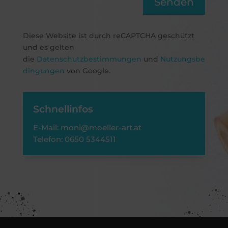
Senden
Diese Website ist durch reCAPTCHA geschützt
und es gelten
die
Datenschutzbestimmungen
und
Nutzungsbe
dingungen
von Google.
Schnellinfos
E-Mail:
moni@moeller-art.at
Telefon: 0650 5344511