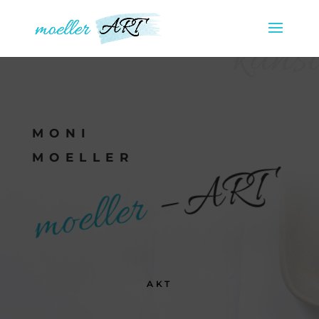
kunst
MONI
MOELLER
– ART
moeller
AKT